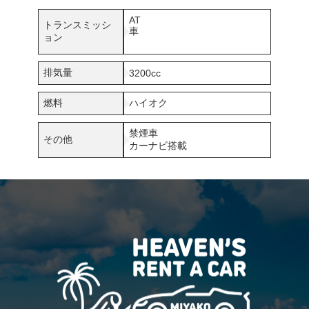
AT
トランスミッシ
車
ョン
排気量
3200cc
燃料
ハイオク
禁煙車
その他
カーナビ搭載