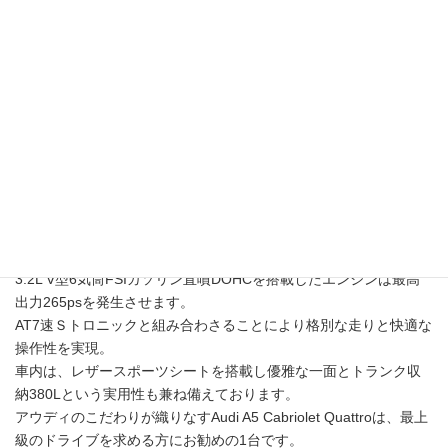
A5ベースの4シーター・ラグジュア
リーオープン。
軽量アコースティックソフトトップ
により20秒でオープンカーへと変貌
します。
格別な走りと最上級のラグジュアリーオープンの両方を体現した
Audi A5 Cabriolet Quattro。
3.2L V型6気筒FSIガソリン直噴DOHCを搭載したエンジンは最高
出力265psを発生させます。
AT7速Ｓトロニックと組み合わさることにより格別な走りと快適な
操作性を実現。
車内は、レザースポーツシートを搭載し優雅な一面とトランク収
納380Lという実用性も兼ね備えております。
アウディのこだわりが織りなすAudi A5 Cabriolet Quattroは、最上
級のドライブを求める方にお勧めの1台です。